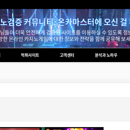
노검증 커뮤니티, 온카마스터에 오신 걸
들이 더욱 안전하게 검증된 사이트를 이용하실 수 있도록 정
양한 온라인 카지노게임에 대한 정보와 전략을 함께 공유해 보세
첵
먹튀사이트
고객센터
분석과 노하우