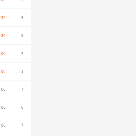
0:30
5
0:30
5
0:00
2
0:00
1
8.06
7
8.06
6
8.06
7