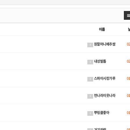
이름
원할머니배추쌈
0
1
내성발톱
0
1
스파이시캉가루
0
1
먼나라이웃나라
0
1
뿌링클좋아
0
1
거기카락
0