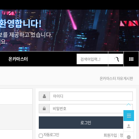
 환영합니다!
보를 제공하고 있습니다.
요.
온카마스터
온카마스터 자유게시판
로그인
자동로그인
회원가입
|
정보찾기