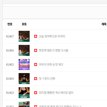
번호
포토
제목
41467
오늘 청하쪽으로 마무리
41466
투깡쪽 템포가 편함 다시봄
41465
마무리 피쥐 손맛 체크
41464
핏 ㅈ된다 진짜
41463
피지컬 빵빵한 섹시게이밍 딜러
41462
조용히 뭐 볼까 하다가 정했습니다 ㄷㄷ