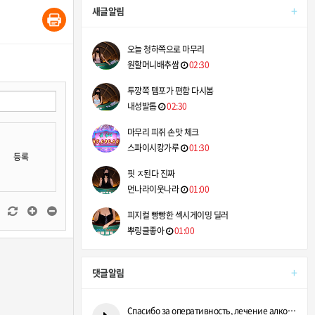
+
새글알림
오늘 청하쪽으로 마무리
원할머니배추쌈
02:30
투깡쪽 템포가 편함 다시봄
내성발톱
02:30
마무리 피쥐 손맛 체크
스파이시캉가루
01:30
등록
핏 ㅈ된다 진짜
먼나라이웃나라
01:00
피지컬 빵빵한 섹시게이밍 딜러
뿌링클좋아
01:00
+
댓글알림
Спасибо за оперативность, лечение алкоголизма на дому сэконо…