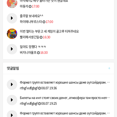
마작웨이2 배수 올라가는 맛이 괜찮네요
마동석
17:00
즐주말 보내세요^^
하이에나부르스타
17:00
이번 멀티는 부운고 세 게임이 골고루 터져주네요
빨리해서생긴일
16:30
일야도 망했다 ㅋㅋㅋ
버지니아울프
16:30
+
댓글알림
Формат групп оставляет хорошие шансы даже аутсайдерам. https…
rthgf edfgbgf
08.07 19:36
Билеты на инт стоят своих денег, атмосфера там просто непере…
rthgf edfgbgf
08.07 19:25
Формат групп оставляет хорошие шансы даже аутсайдерам. https…