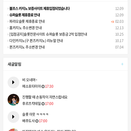
볼프스 카지노 보증사이트 제휴입점되었습니다
12.09
슈퍼슬롯 제휴종료 안내
12.09
파라오슬롯 제휴종료 안내
02.03
+3
홈카지노 주소변경 안내
12.13
[입점공지]슬롯전문사이트 슈퍼슬롯 보증금 2억 입점안내
10.25
다인카지노(구 퀸즈카지노) 리뉴얼 안내
10.17
퀸즈카지노 주소변경 안내
07.04
+
새글알림
비 오네여~
메소포타미아
17:30
진행할 때 손동작이 자연스럽네요
후르츠칵테일
17:00
슬롯 아웃 ㅋㅋㅋㅋ
배추도사
17:00