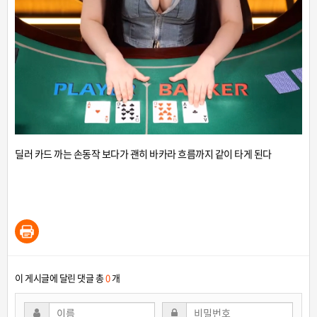
딜러 카드 까는 손동작 보다가 괜히 바카라 흐름까지 같이 타게 된다
이 게시글에 달린 댓글 총
0
개