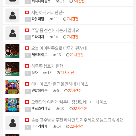
버지니아울프
13
7시간전
1
시원하게 커피한잔~
파닭파닭
11
7시간전
1
주말 좀 선선해지는거 같네요
으라차차
14
7시간전
1
오늘 아이린쪽으로 마무리 괜찮네
체크메이트
13
21시간전
1
하루쪽 템포가 편함
옥자
13
21시간전
1
아니 이 조합 은근 볼만하네 나이스
맨발의청춘
5
22시간전
1
오랜만에 여러개 켜두니 정신없네 ㅋㅋ 나이스
후르츠칵테일
10
22시간전
1
슬롯 고수님들 추천 하나만 던져주세요 오늘도 그렇네요
바카라황제
14
22시간전
1