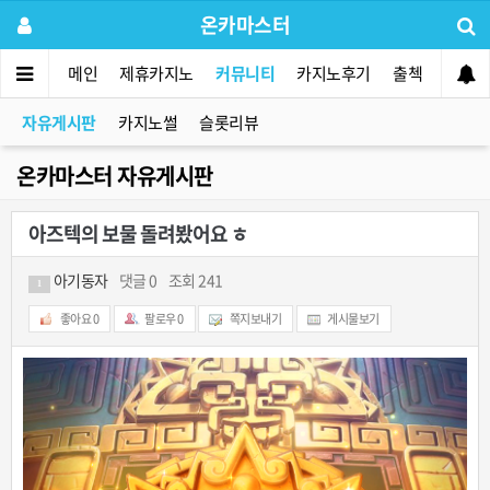
온카마스터
메인
제휴카지노
커뮤니티
카지노후기
출첵
먹튀사
자유게시판
카지노썰
슬롯리뷰
온카마스터 자유게시판
아즈텍의 보물 돌려봤어요 ㅎ
아기동자
댓글 0
조회 241
1
좋아요
0
팔로우
0
쪽지보내기
게시물보기