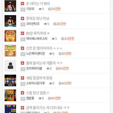
손 내미는 거 봐라
기모띠
5
2시간전
1
존재감 장난 아님
코리안타조
5
2시간전
1
89장 묵직하게 ㅎ
하이에나부르스타
5
3시간전
1
신전 문 열리자마자 ㅅㅅㅅ
노인복지센터장
6
3시간전
1
몰래 돌리는데 개쫄려 ㅋㅋ
또치와마이클
6
4시간전
1
세팅 깔끔하게 완료
스파이시캉가루
6
4시간전
1
스릴 장난 없음 ㄷ
철밥통
6
4시간전
1
금액 올라가는 게 다르네요 ㅋㅋ
양치기코난
8
10시간전