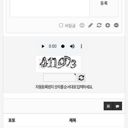
등록
비밀글
자동등록방지 숫자를 순서대로 입력하세요.
포토
제목