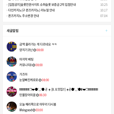
[입점공지]슬롯전문사이트 슈퍼슬롯 보증금 2억 입점안내
10.25
다인카지노(구 퀸즈카지노) 리뉴얼 안내
10.17
퀸즈카지노 주소변경 안내
07.04
+
새글알림
금액 올라가는 게 다르네요 ㅋㅋ
양치기코난
08:00
마지막 베팅
커뮤니티0
08:00
가즈아
눈알빠진케로로
08:00
❗❗❗❗❗❗❗❗❗❗❗❒❤️●'◡'● ✌️ ☀️ [8. 8.맛집!!] ☀️✌️●'◡'●❣️❤️❒❗❗❗❗❗❗❗❗❗❗❗
민물장어의꿈
06:30
오늘 혜리쪽으로 마무리 다시봄
lifeisgood
03:00