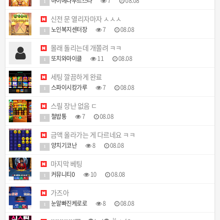
하이에나부르스타
7
08.08
1
신전 문 열리자마자 ㅅㅅㅅ
노인복지센터장
7
08.08
1
몰래 돌리는데 개쫄려 ㅋㅋ
또치와마이클
11
08.08
1
세팅 깔끔하게 완료
스파이시캉가루
7
08.08
1
스릴 장난 없음 ㄷ
철밥통
7
08.08
1
금액 올라가는 게 다르네요 ㅋㅋ
양치기코난
8
08.08
1
마지막 베팅
커뮤니티0
10
08.08
1
가즈아
눈알빠진케로로
8
08.08
1