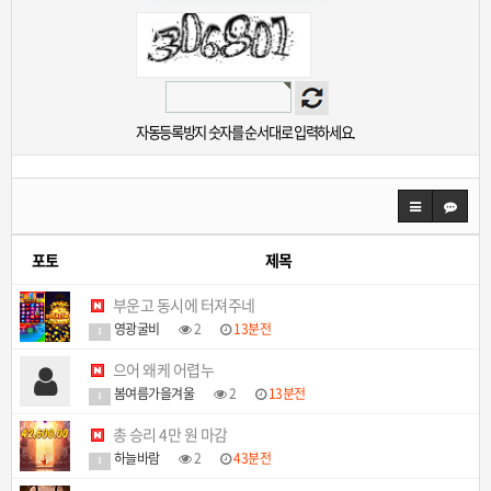
자동등록방지 숫자를 순서대로 입력하세요.
포토
제목
부운고 동시에 터져주네
영광굴비
2
13분전
1
으어 왜케 어렵누
봄여름가을겨울
2
13분전
1
총 승리 4만 원 마감
하늘바람
2
43분전
1