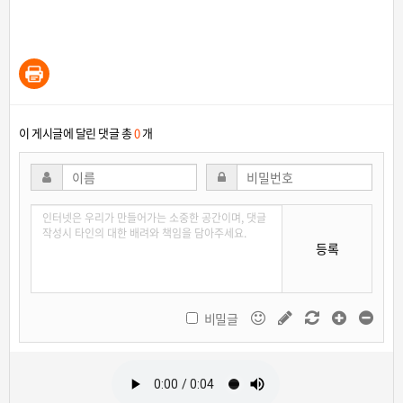
이 게시글에 달린 댓글 총
0
개
등록
비밀글