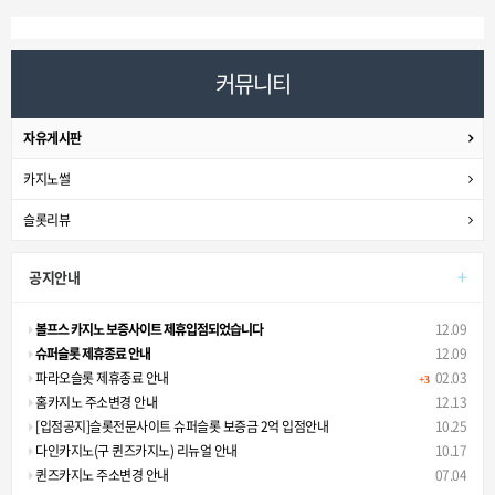
커뮤니티
자유게시판
카지노썰
슬롯리뷰
+
공지안내
볼프스 카지노 보증사이트 제휴입점되었습니다
12.09
슈퍼슬롯 제휴종료 안내
12.09
파라오슬롯 제휴종료 안내
02.03
+3
홈카지노 주소변경 안내
12.13
[입점공지]슬롯전문사이트 슈퍼슬롯 보증금 2억 입점안내
10.25
다인카지노(구 퀸즈카지노) 리뉴얼 안내
10.17
퀸즈카지노 주소변경 안내
07.04