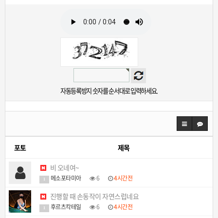
자동등록방지 숫자를 순서대로 입력하세요.
포토
제목
비 오네여~
메소포타미아
6
4시간전
1
진행할 때 손동작이 자연스럽네요
후르츠칵테일
6
4시간전
1