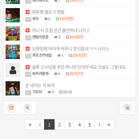
체크메이트
7
19시간전
1
하루쪽 템포가 편함
옥자
6
19시간전
1
아니 이 조합 은근 볼만하네 나이스
맨발의청춘
5
20시간전
1
오랜만에 여러개 켜두니 정신없네 ㅋㅋ 나이스
후르츠칵테일
5
20시간전
1
슬롯 고수님들 추천 하나만 던져주세요 오늘도 그렇네요
바카라황제
6
20시간전
1
손 내미는 거 봐라
기모띠
9
08.08
1
1
2
3
4
5