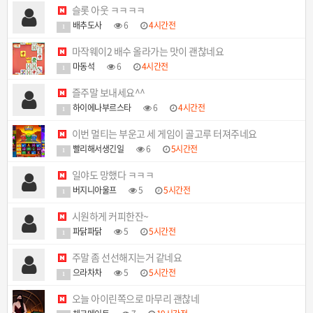
슬롯 아웃 ㅋㅋㅋㅋ
배추도사
6
4시간전
1
마작웨이2 배수 올라가는 맛이 괜찮네요
마동석
6
4시간전
1
즐주말 보내세요^^
하이에나부르스타
6
4시간전
1
이번 멀티는 부운고 세 게임이 골고루 터져주네요
빨리해서생긴일
6
5시간전
1
일야도 망했다 ㅋㅋㅋ
버지니아울프
5
5시간전
1
시원하게 커피한잔~
파닭파닭
5
5시간전
1
주말 좀 선선해지는거 같네요
으라차차
5
5시간전
1
오늘 아이린쪽으로 마무리 괜찮네