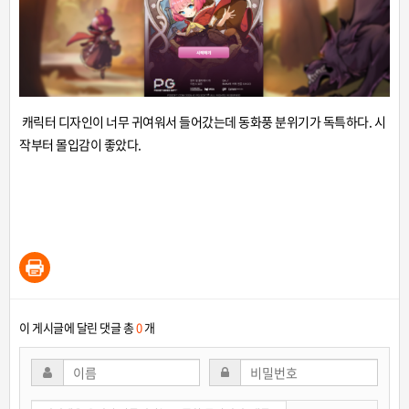
캐릭터 디자인이 너무 귀여워서 들어갔는데 동화풍 분위기가 독특하다. 시
작부터 몰입감이 좋았다.
이 게시글에 달린 댓글 총
0
개