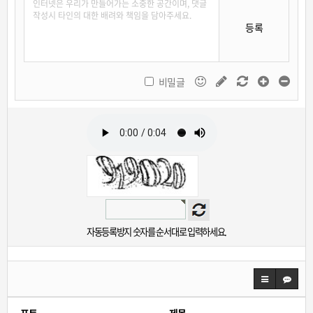
등록
비밀글
자동등록방지 숫자를 순서대로 입력하세요.
포토
제목