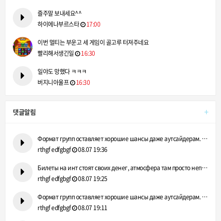
즐주말 보내세요^^
하이에나부르스타
17:00
이번 멀티는 부운고 세 게임이 골고루 터져주네요
빨리해서생긴일
16:30
일야도 망했다 ㅋㅋㅋ
버지니아울프
16:30
+
댓글알림
Формат групп оставляет хорошие шансы даже аутсайдерам. https…
rthgf edfgbgf
08.07 19:36
Билеты на инт стоят своих денег, атмосфера там просто непере…
rthgf edfgbgf
08.07 19:25
Формат групп оставляет хорошие шансы даже аутсайдерам. https…
rthgf edfgbgf
08.07 19:11