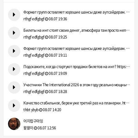
Формат групп оставляет хорошие шансы даже аутсайдерам. https…
rthgf edfgbgf
08.07 19:36
Билеты на инт стоят своих денег, атмосфера там просто непере…
rthgf edfgbgf
08.07 19:25
Формат групп оставляет хорошие шансы даже аутсайдерам. https…
rthgf edfgbgf
08.07 19:11
Подскажите, когда стартуют продажи билетов на инт? https://g…
rthgf edfgbgf
08.07 19:09
Участники The International 2026 в этом году реально мощные.…
rthgf edfgbgf
08.07 18:28
Качество стабильное, берем уже третий раз на планерки. https…
thbt ybyb
08.07 14:20
어지럽구마잉
왈왈이
08.07 12:56