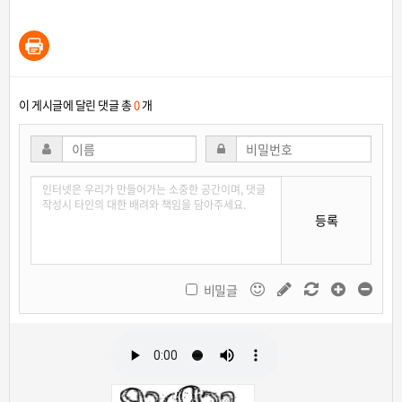
이 게시글에 달린 댓글 총
0
개
등록
비밀글