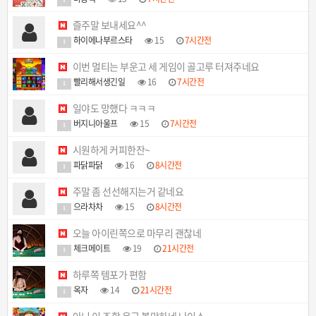
1
즐주말 보내세요^^
하이에나부르스타
15
7시간전
1
이번 멀티는 부운고 세 게임이 골고루 터져주네요
빨리해서생긴일
16
7시간전
1
일야도 망했다 ㅋㅋㅋ
버지니아울프
15
7시간전
1
시원하게 커피한잔~
파닭파닭
16
8시간전
1
주말 좀 선선해지는거 같네요
으라차차
15
8시간전
1
오늘 아이린쪽으로 마무리 괜찮네
체크메이트
19
21시간전
1
하루쪽 템포가 편함
옥자
14
21시간전
1