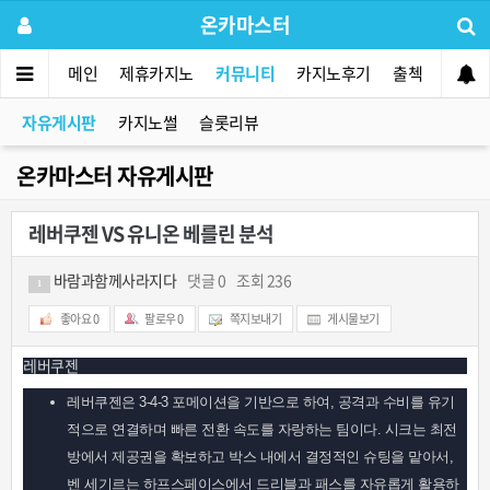
온카마스터
메인
제휴카지노
커뮤니티
카지노후기
출첵
먹튀사
자유게시판
카지노썰
슬롯리뷰
온카마스터 자유게시판
레버쿠젠 VS 유니온 베를린 분석
바람과함께사라지다
댓글 0
조회 236
1
좋아요
0
팔로우
0
쪽지보내기
게시물보기
레버쿠젠
레버쿠젠은 3-4-3 포메이션을 기반으로 하여, 공격과 수비를 유기
적으로 연결하며 빠른 전환 속도를 자랑하는 팀이다. 시크는 최전
방에서 제공권을 확보하고 박스 내에서 결정적인 슈팅을 맡아서,
벤 세기르는 하프스페이스에서 드리블과 패스를 자유롭게 활용하