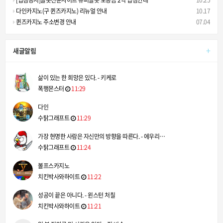
[입점공지]슬롯전문사이트 슈퍼슬롯 보증금 2억 입점안내
10.25
다인카지노(구 퀸즈카지노) 리뉴얼 안내
10.17
퀸즈카지노 주소변경 안내
07.04
+
새글알림
삶이 있는 한 희망은 있다. - 키케로
폭행몬스터
11:29
다인
수탉그래프트
11:29
가장 현명한 사람은 자신만의 방향을 따른다. - 에우리…
수탉그래프트
11:24
볼프스카지노
치킨박사와하이트
11:22
성공이 끝은 아니다. - 윈스턴 처칠
치킨박사와하이트
11:21