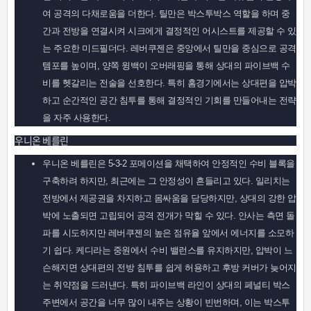
여 공격의 다채로움을 더한다. 틸만은 박스투박스 역할을 하며 중
간과 전방을 연결시켜 시크에게 결정적인 어시스트를 제공할 수 있
는 주요한 미드필더다. 레버쿠젠은 중앙에서 틸만을 중심으로 공격
템포를 높이며, 양쪽 윙백이 오버래핑을 통해 상대의 파이브백 수
비를 헷갈리는 전술을 선호한다. 특히 홈경기에서는 상대편을 압박
하고 순간적인 공간 침투를 통해 결정적인 기회를 만들어내는 전략
을 자주 사용한다.
우니온 베를린
우니온 베를린은 5-3-2 포메이션을 채택하여 안정적인 수비 블록을
구축하려 하지만, 최근에는 그 안정성이 흔들리고 있다. 일리치는
전방에서 제공권을 차지하고 몸싸움을 담당하지만, 상대의 강한 압
박에 노출되면 고립되어 공격 전개가 막힐 수 있다. 안사는 측면 돌
파를 시도하지만 레버쿠젠의 높은 점유율 앞에서 에너지를 소모하
기 쉽다. 케디라는 중원에서 수비 밸런스를 유지하지만, 압박이 느
슨해지면 상대편의 전방 침투를 쉽게 허용하고 후방 커버가 늦어지
는 취약점을 드러낸다. 특히 파이브백 라인이 상대의 페널티 박스
주변에서 공간을 너무 많이 내주는 상황이 빈번하며, 이는 박스투