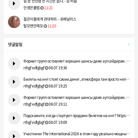
일 분 전만큼 먼 시간은 없다. - 짐 비숍
인생은불법
11:21
젊은이들에게 관대하라. - 유베날리스
탈모엔안제모
11:20
+
댓글알림
Формат групп оставляет хорошие шансы даже аутсайдерам. https…
rthgf edfgbgf
08.07 19:36
Билеты на инт стоят своих денег, атмосфера там просто непере…
rthgf edfgbgf
08.07 19:25
Формат групп оставляет хорошие шансы даже аутсайдерам. https…
rthgf edfgbgf
08.07 19:11
Подскажите, когда стартуют продажи билетов на инт? https://g…
rthgf edfgbgf
08.07 19:09
Участники The International 2026 в этом году реально мощные.…