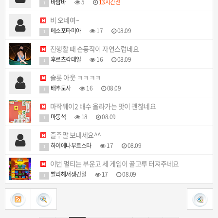
바밤바
5
13시간전
1
비 오네여~
메소포타미아
17
08.09
1
진행할 때 손동작이 자연스럽네요
후르츠칵테일
16
08.09
1
슬롯 아웃 ㅋㅋㅋㅋ
배추도사
16
08.09
1
마작웨이2 배수 올라가는 맛이 괜찮네요
마동석
18
08.09
1
즐주말 보내세요^^
하이에나부르스타
17
08.09
1
이번 멀티는 부운고 세 게임이 골고루 터져주네요
빨리해서생긴일
17
08.09
1