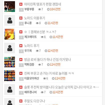
아이린쪽 템포가 편함 괜찮네
부릉부릉
7
10시간전
1
노마드 이용후기
후니훈
8
11시간전
1
ㅇ ㅣ겜해보신분 ㅋㅅㅋ?
체크메이트
8
11시간전
1
노마드 후기
우기욱
7
12시간전
1
방금 로비 돌다가 하나 건짐 이거맞나
먹튀검증
7
12시간전
1
진짜 부운고 손가는거 바로 눌러봄 ㅋㅋ
티끌모아파산
6
12시간전
1
슬롯 추천픽 받아봅니다 오늘은 남의픽 갑니다 아이고 ㅋ…
배추흰나비
7
12시간전
1
주말도 다갓구나