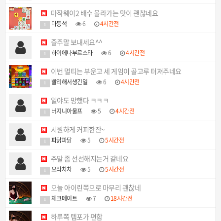
마작웨이2 배수 올라가는 맛이 괜찮네요
마동석
6
4시간전
1
즐주말 보내세요^^
하이에나부르스타
6
4시간전
1
이번 멀티는 부운고 세 게임이 골고루 터져주네요
빨리해서생긴일
6
4시간전
1
일야도 망했다 ㅋㅋㅋ
버지니아울프
5
4시간전
1
시원하게 커피한잔~
파닭파닭
5
5시간전
1
주말 좀 선선해지는거 같네요
으라차차
5
5시간전
1
오늘 아이린쪽으로 마무리 괜찮네
체크메이트
7
18시간전
1
하루쪽 템포가 편함