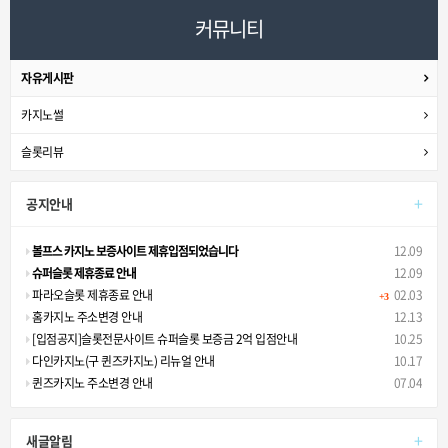
커뮤니티
자유게시판
카지노썰
슬롯리뷰
+
공지안내
볼프스 카지노 보증사이트 제휴입점되었습니다
12.09
슈퍼슬롯 제휴종료 안내
12.09
파라오슬롯 제휴종료 안내
02.03
+3
홈카지노 주소변경 안내
12.13
[입점공지]슬롯전문사이트 슈퍼슬롯 보증금 2억 입점안내
10.25
다인카지노(구 퀸즈카지노) 리뉴얼 안내
10.17
퀸즈카지노 주소변경 안내
07.04
+
새글알림