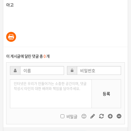
아고
이 게시글에 달린 댓글 총
0
개
등록
비밀글