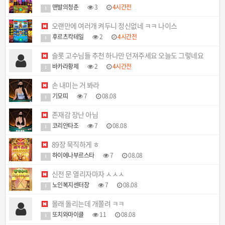
맨발의청춘
3
4시간전
1
오랜만에 여러개 켜두니 정신없네 ㅋㅋ 나이스
후르츠칵테일
2
4시간전
1
슬롯 고수님들 추천 하나만 던져주세요 오늘도 그렇네요
바카라황제
2
4시간전
1
손 내미는 거 봐라
기모띠
7
08.08
1
존재감 장난 아님
코리안타조
7
08.08
1
89장 묵직하게 ㅎ
하이에나부르스타
7
08.08
1
신전 문 열리자마자 ㅅㅅㅅ
노인복지센터장
7
08.08
1
몰래 돌리는데 개쫄려 ㅋㅋ
또치와마이클
11
08.08
1