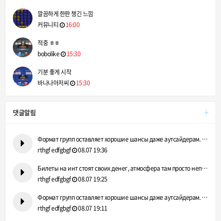
깔끔하게 한판 챙긴 느낌
커뮤니티
16:00
적중 ㅎㅎ
bobolike
15:30
기분 좋게 시작
바나나아저씨
15:30
+
댓글알림
Формат групп оставляет хорошие шансы даже аутсайдерам. https…
rthgf edfgbgf
08.07 19:36
Билеты на инт стоят своих денег, атмосфера там просто непере…
rthgf edfgbgf
08.07 19:25
Формат групп оставляет хорошие шансы даже аутсайдерам. https…
rthgf edfgbgf
08.07 19:11