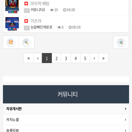
마지막 베팅
커뮤니티0
10
08.08
1
가즈아
눈알빠진케로로
8
08.08
1
1
2
3
4
5
커뮤니티
자유게시판
카지노썰
슬롯리뷰