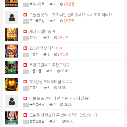
호박나이트
2
2시간전
1
오늘 슬롯 뭐보죠 하나만 알려주세요 ㅎㅎ 또 이러네요
운수좋은날
2
2시간전
1
제대로 털어줌 ㅋ
정마담
2
2시간전
1
250만 잭팟 터짐 ㅋㅋ
더탐사
1
2시간전
1
코인 프린세스 추천드려요
보글보글
5
08.06
1
208만원 초대박터짐 ㄷㄷㄷ
깐풍기
6
08.06
1
터보 모드 켜면 더 안 주는 거 같지 않음?
운수좋은날
7
08.06
1
오늘은 첫 판보다 두 번째 선택이 맞았습니다
정캣방손님
27
08.06
1