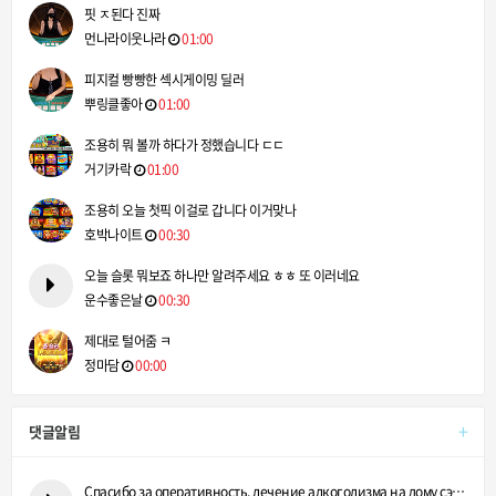
핏 ㅈ된다 진짜
먼나라이웃나라
01:00
피지컬 빵빵한 섹시게이밍 딜러
뿌링클좋아
01:00
조용히 뭐 볼까 하다가 정했습니다 ㄷㄷ
거기카락
01:00
조용히 오늘 첫픽 이걸로 갑니다 이거맞나
호박나이트
00:30
오늘 슬롯 뭐보죠 하나만 알려주세요 ㅎㅎ 또 이러네요
운수좋은날
00:30
제대로 털어줌 ㅋ
정마담
00:00
+
댓글알림
Спасибо за оперативность, лечение алкоголизма на дому сэконо…