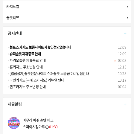
카지노썰
슬롯리뷰
+
공지안내
볼프스 카지노 보증사이트 제휴입점되었습니다
12.09
슈퍼슬롯 제휴종료 안내
12.09
파라오슬롯 제휴종료 안내
02.03
+3
홈카지노 주소변경 안내
12.13
[입점공지]슬롯전문사이트 슈퍼슬롯 보증금 2억 입점안내
10.25
다인카지노(구 퀸즈카지노) 리뉴얼 안내
10.17
퀸즈카지노 주소변경 안내
07.04
+
새글알림
마무리 피쥐 손맛 체크
스파이시캉가루
01:30