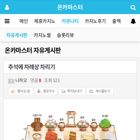
온카마스터
메인
제휴카지노
커뮤니티
카지노후기
출첵
먹튀사
자유게시판
카지노썰
슬롯리뷰
온카마스터 자유게시판
추석에 차례상 차리기
니하오
댓글
8
조회 521
3
좋아요
28
팔로우
0
쪽지보내기
게시물보기