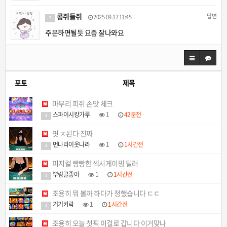
콩쥐들쥐
답변
2025.09.17 11:45
2
주문하면될듯 요즘 잘나와요
포토
제목
마무리 피쥐 손맛 체크
스파이시캉가루
1
42분전
1
핏 ㅈ된다 진짜
먼나라이웃나라
1
1시간전
1
피지컬 빵빵한 섹시게이밍 딜러
뿌링클좋아
1
1시간전
1
조용히 뭐 볼까 하다가 정했습니다 ㄷㄷ
거기카락
1
1시간전
1
조용히 오늘 첫픽 이걸로 갑니다 이거맞나