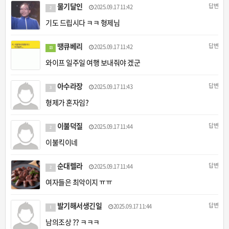
물기달인
답변
2025.09.17 11:42
2
기도 드립시다 ㅋㅋ 형제님
땡큐베리
답변
2025.09.17 11:42
13
와이프 일주일 여행 보내줘야 겠군
아수라장
답변
2025.09.17 11:43
3
형제가 혼자임?
이불덕질
답변
2025.09.17 11:44
2
이불킥이네
순대렐라
답변
2025.09.17 11:44
2
여자들은 최악이지 ㅠㅠ
발기해서생긴일
답변
2025.09.17 11:44
1
남의조상 ?? ㅋㅋㅋ