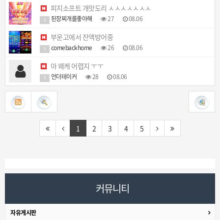
피지소프트 개맛도리 ㅅㅅㅅㅅㅅㅅㅅ
된장찌개를좋아해
27
08.06
1
부운고에서 잔액방어중
comebackhome
26
08.06
1
아 왜케 어렵지 ㅜㅜ
언더테이커
28
08.06
1
1
2
3
4
5
커뮤니티
자유게시판