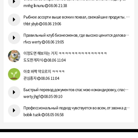
mnhg lknunu
08.06 21:38
Рыбное ассорти выше всяких похвал, свежайшие продукты. https…
thbt ybyb
08.06 19:06
Правильный клуб бизнесменов, где высоко ценится деловая репу…
rfvcs werty
08.06 19:05
이정도면 해보자는 거지 ㅋㅋㅋㅋㅋㅋㅋㅋㅋㅋㅋㅋㅋㅋㅋ
도도한개자식
08.06 11:04
아호 바짝 약오르지 ㅋㅋㅋㅋ
관심종자
08.06 11:04
Быстрый перевод документов спас мою командировку, спасибо! h…
werty jhgf
08.05 09:10
Профессиональный подход чувствуется во всем, от звонка до вы…
bobik tuzik
08.05 06:58