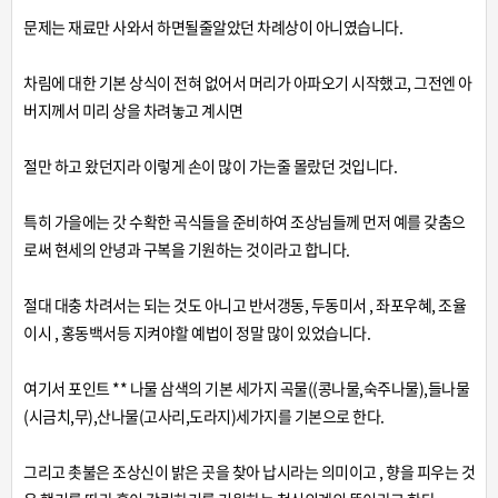
문제는 재료만 사와서 하면될줄알았던 차례상이 아니였습니다.
차림에 대한 기본 상식이 전혀 없어서 머리가 아파오기 시작했고, 그전엔 아
버지께서 미리 상을 차려놓고 계시면
절만 하고 왔던지라 이렇게 손이 많이 가는줄 몰랐던 것입니다.
특히 가을에는 갓 수확한 곡식들을 준비하여 조상님들께 먼저 예를 갖춤으
로써 현세의 안녕과 구복을 기원하는 것이라고 합니다.
절대 대충 차려서는 되는 것도 아니고 반서갱동, 두동미서 , 좌포우혜, 조율
이시 , 홍동백서등 지켜야할 예법이 정말 많이 있었습니다.
여기서 포인트 ** 나물 삼색의 기본 세가지 곡물((콩나물,숙주나물),들나물
(시금치,무),산나물(고사리,도라지)세가지를 기본으로 한다.
그리고 촛불은 조상신이 밝은 곳을 찾아 납시라는 의미이고 , 향을 피우는 것