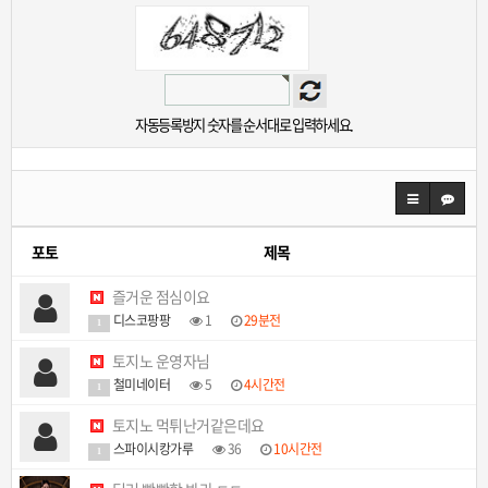
자동등록방지 숫자를 순서대로 입력하세요.
포토
제목
즐거운 점심이요
디스코팡팡
1
29분전
1
토지노 운영자님
철미네이터
5
4시간전
1
토지노 먹튀난거같은데요
스파이시캉가루
36
10시간전
1