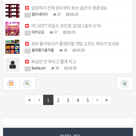
입장하기 전에 로비부터 보는 습관이 생겼네요
철미네이터
37
08.05
1
PG SOTT 와일드 유인원 3258 1일차 수익!
마카오김
37
08.05
1
로비 둘러보다가 플레이할 게임 고르는 재미가 있네요
봄여름가을겨울
38
08.05
1
욕심만 안 부리고 짧게 치고
lionheart
38
08.05
1
1
2
3
4
5