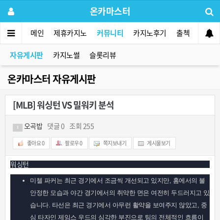
온카마스터
메인
제휴카지노
커뮤니티
카지노후기
출첵
먹튀사
자유게시판
카지노썰
슬롯리뷰
온카마스터 자유게시판
[MLB] 워싱턴 VS 밀워키 분석
오곡밥
댓글 0
조회 255
1
좋아요
0
팔로우
0
쪽지보내기
게시물보기
워싱턴
미첼 파커는 최근 경기에서 조금씩 개선되고 있지만, 홈에서의 불
안정한 모습과 야간 경기에서의 취약한 면은 여전히 두드러지고 있
습니다. 타선은 최근 경기에서 아무런 활약을 보여주지 않았고, 중
심 타자인 제임스 우드의 심각한 부진으로 팀의 전체적인 흐름이