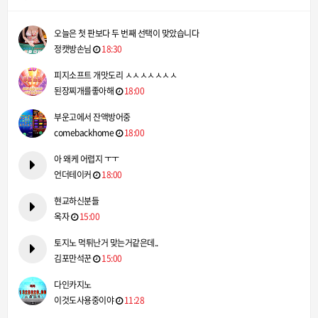
오늘은 첫 판보다 두 번째 선택이 맞았습니다
정캣방손님
18:30
피지소프트 개맛도리 ㅅㅅㅅㅅㅅㅅㅅ
된장찌개를좋아해
18:00
부운고에서 잔액방어중
comebackhome
18:00
아 왜케 어렵지 ㅜㅜ
언더테이커
18:00
현교하신분들
옥자
15:00
토지노 먹튀난거 맞는거같은데..
김포만석꾼
15:00
다인카지노
이것도사용중이야
11:28