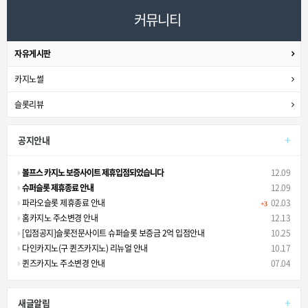
커뮤니티
자유게시판
카지노썰
슬롯리뷰
+
공지안내
볼프스 카지노 보증사이트 제휴입점되었습니다
12.09
슈퍼슬롯 제휴종료 안내
12.09
파라오슬롯 제휴종료 안내
02.03
+3
홈카지노 주소변경 안내
12.13
[입점공지]슬롯전문사이트 슈퍼슬롯 보증금 2억 입점안내
10.25
다인카지노(구 퀸즈카지노) 리뉴얼 안내
10.17
퀸즈카지노 주소변경 안내
07.04
+
새글알림