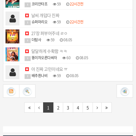
코리안타조
59
22시간전
1
날씨 개덥다 진짜
슈퍼마리오
59
22시간전
1
27장 퍼부어주네 ㄹㅇ
더탐사
59
08.05
1
달달하게 수확함 ㅋㅋ
똥이차오른다싸자
60
08.05
1
아 진짜 고민이네요 ㅠ
배추흰나비
59
08.05
1
1
2
3
4
5