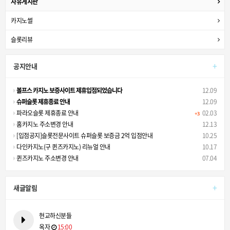
자유게시판
카지노썰
슬롯리뷰
+
공지안내
볼프스 카지노 보증사이트 제휴입점되었습니다
12.09
슈퍼슬롯 제휴종료 안내
12.09
파라오슬롯 제휴종료 안내
02.03
+3
홈카지노 주소변경 안내
12.13
[입점공지]슬롯전문사이트 슈퍼슬롯 보증금 2억 입점안내
10.25
다인카지노(구 퀸즈카지노) 리뉴얼 안내
10.17
퀸즈카지노 주소변경 안내
07.04
+
새글알림
현교하신분들
옥자
15:00