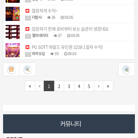
깔끔하게 수익~
더탐사
36
08.05
1
입장하기 전에 로비부터 보는 습관이 생겼네요
철미네이터
37
08.05
1
PG SOTT 와일드 유인원 3258 1일차 수익!
마카오김
39
08.05
1
1
2
3
4
5
커뮤니티