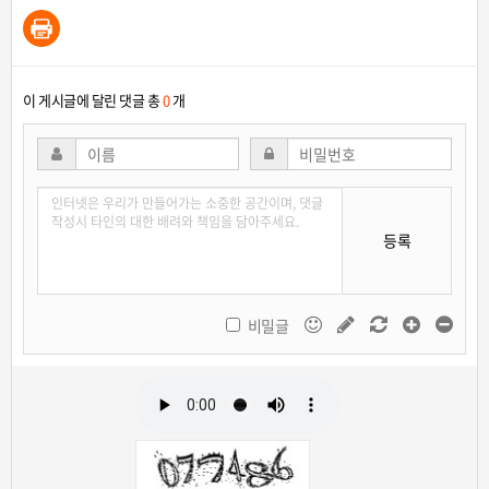
이 게시글에 달린 댓글 총
0
개
등록
비밀글