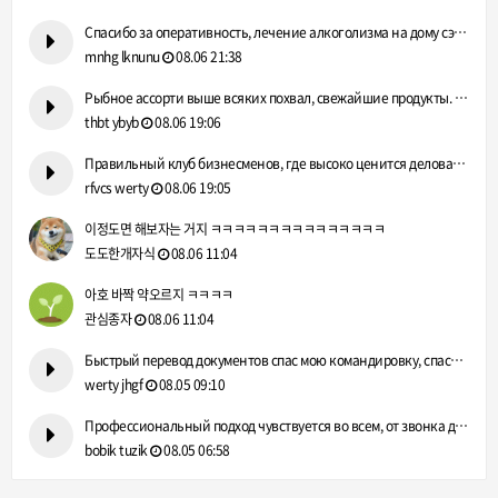
Спасибо за оперативность, лечение алкоголизма на дому сэконо…
mnhg lknunu
08.06 21:38
Рыбное ассорти выше всяких похвал, свежайшие продукты. https…
thbt ybyb
08.06 19:06
Правильный клуб бизнесменов, где высоко ценится деловая репу…
rfvcs werty
08.06 19:05
이정도면 해보자는 거지 ㅋㅋㅋㅋㅋㅋㅋㅋㅋㅋㅋㅋㅋㅋㅋ
도도한개자식
08.06 11:04
아호 바짝 약오르지 ㅋㅋㅋㅋ
관심종자
08.06 11:04
Быстрый перевод документов спас мою командировку, спасибо! h…
werty jhgf
08.05 09:10
Профессиональный подход чувствуется во всем, от звонка до вы…
bobik tuzik
08.05 06:58