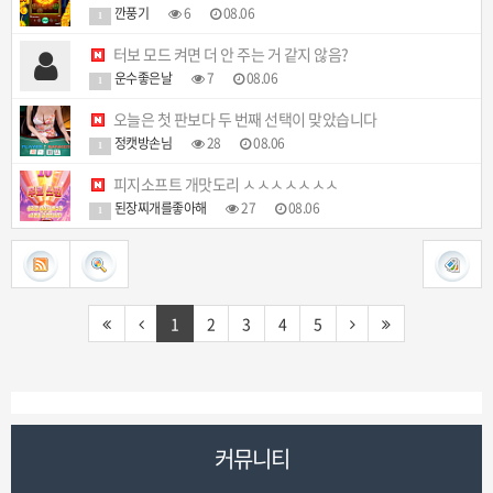
깐풍기
6
08.06
1
터보 모드 켜면 더 안 주는 거 같지 않음?
운수좋은날
7
08.06
1
오늘은 첫 판보다 두 번째 선택이 맞았습니다
정캣방손님
28
08.06
1
피지소프트 개맛도리 ㅅㅅㅅㅅㅅㅅㅅ
된장찌개를좋아해
27
08.06
1
1
2
3
4
5
커뮤니티