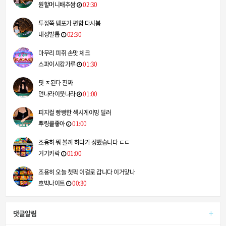
원할머니배추쌈
02:30
투깡쪽 템포가 편함 다시봄
내성발톱
02:30
마무리 피쥐 손맛 체크
스파이시캉가루
01:30
핏 ㅈ된다 진짜
먼나라이웃나라
01:00
피지컬 빵빵한 섹시게이밍 딜러
뿌링클좋아
01:00
조용히 뭐 볼까 하다가 정했습니다 ㄷㄷ
거기카락
01:00
조용히 오늘 첫픽 이걸로 갑니다 이거맞나
호박나이트
00:30
+
댓글알림