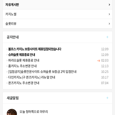
자유게시판
카지노썰
슬롯리뷰
+
공지안내
볼프스 카지노 보증사이트 제휴입점되었습니다
12.09
슈퍼슬롯 제휴종료 안내
12.09
파라오슬롯 제휴종료 안내
02.03
+3
홈카지노 주소변경 안내
12.13
[입점공지]슬롯전문사이트 슈퍼슬롯 보증금 2억 입점안내
10.25
다인카지노(구 퀸즈카지노) 리뉴얼 안내
10.17
퀸즈카지노 주소변경 안내
07.04
+
새글알림
오늘 청하쪽으로 마무리