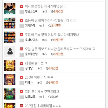
피지컬 빵빵한 섹시게이밍 딜러
뿌링클좋아
5
8시간전
1
조용히 뭐 볼까 하다가 정했습니다 ㄷㄷ
거기카락
6
8시간전
1
조용히 오늘 첫픽 이걸로 갑니다 이거맞나
호박나이트
6
9시간전
1
오늘 슬롯 뭐보죠 하나만 알려주세요 ㅎㅎ 또 이러네요
운수좋은날
5
9시간전
1
제대로 털어줌 ㅋ
정마담
2
9시간전
1
250만 잭팟 터짐 ㅋㅋ
더탐사
3
9시간전
1
코인 프린세스 추천드려요
보글보글
7
08.06
1
208만원 초대박터짐 ㄷㄷㄷ