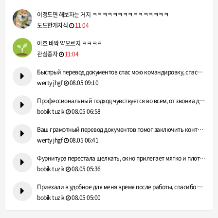
이정도면 해보자는 거지 ㅋㅋㅋㅋㅋㅋㅋㅋㅋㅋㅋㅋㅋㅋㅋ
도도한개자식
11:04
아호 바짝 약오르지 ㅋㅋㅋㅋ
관심종자
11:04
Быстрый перевод документов спас мою командировку, спасибо! h…
werty jhgf
08.05 09:10
Профессиональный подход чувствуется во всем, от звонка до вы…
bobik tuzik
08.05 06:58
Ваш грамотный перевод документов помог заключить контракт с …
werty jhgf
08.05 06:41
Фурнитура перестала щелкать, окно прилегает мягко и плотно. …
bobik tuzik
08.05 05:36
Приехали в удобное для меня время после работы, спасибо за г…
bobik tuzik
08.05 05:00