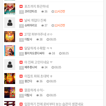
포즈까지 화끈하네
코리안타조
36
11시간전
1
날씨 개덥다 진짜
슈퍼마리오
37
12시간전
1
27장 퍼부어주네 ㄹㅇ
더탐사
38
08.05
1
달달하게 수확함 ㅋㅋ
똥이차오른다싸자
38
08.05
1
아 진짜 고민이네요 ㅠ
배추흰나비
34
08.05
1
이집트 파워 초대박 ㅎ
왕간다
36
08.05
1
깔끔하게 수익~
더탐사
36
08.05
1
입장하기 전에 로비부터 보는 습관이 생겼네요