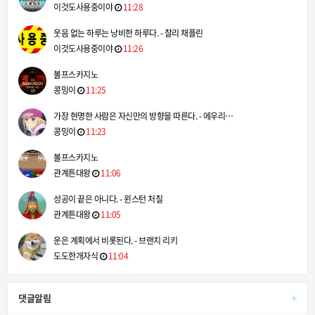
이것도사용중이야
11:28
웃음 없는 하루는 낭비한 하루다. - 찰리 채플린
이것도사용중이야
11:26
볼프스카지노
콩밍이
11:25
가장 현명한 사람은 자신만의 방향을 따른다. - 에우리…
콩밍이
11:23
볼프스카지노
관계튼대왕
11:06
성공이 끝은 아니다. - 윈스턴 처칠
관계튼대왕
11:05
운은 계획에서 비롯된다. - 브랜치 리키
도도한개자식
11:04
+
댓글알림