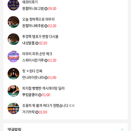
애프터후기
원할머니보고쌈
09:30
오늘 청하쪽으로 마무리
원할머니배추쌈
02:30
투깡쪽 템포가 편함 다시봄
내성발톱
02:30
마무리 피쥐 손맛 체크
스파이시캉가루
01:30
핏 ㅈ된다 진짜
먼나라이웃나라
01:00
피지컬 빵빵한 섹시게이밍 딜러
뿌링클좋아
01:00
조용히 뭐 볼까 하다가 정했습니다 ㄷㄷ
거기카락
01:00
+
댓글알림